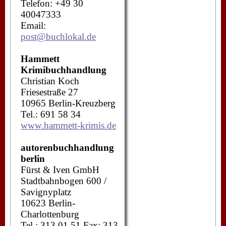
Telefon: +49 30
40047333
Email:
post@buchlokal.de
Hammett
Krimibuchhandlung
Christian Koch
Friesestraße 27
10965 Berlin-Kreuzberg
Tel.: 691 58 34
www.hammett-krimis.de
autorenbuchhandlung
berlin
Fürst & Iven GmbH
Stadtbahnbogen 600 /
Savignyplatz
10623 Berlin-
Charlottenburg
Tel.: 313 01 51 Fax: 313