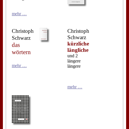
mehr …
Christoph
Christoph
Schwarz
Schwarz
kürzliche
das
längliche
wörtern
und 2
längere
mehr …
längere
mehr …