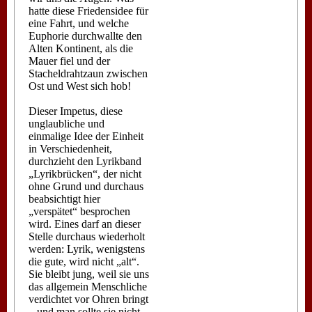
hatte diese Friedensidee für
eine Fahrt, und welche
Euphorie durchwallte den
Alten Kontinent, als die
Mauer fiel und der
Stacheldrahtzaun zwischen
Ost und West sich hob!
Dieser Impetus, diese
unglaubliche und
einmalige Idee der Einheit
in Verschiedenheit,
durchzieht den Lyrikband
„Lyrikbrücken“, der nicht
ohne Grund und durchaus
beabsichtigt hier
„verspätet“ besprochen
wird. Eines darf an dieser
Stelle durchaus wiederholt
werden: Lyrik, wenigstens
die gute, wird nicht „alt“.
Sie bleibt jung, weil sie uns
das allgemein Menschliche
verdichtet vor Ohren bringt
– und man sollte sie nicht