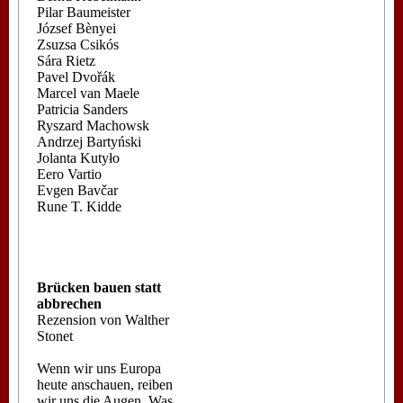
Pilar Baumeister
József Bènyei
Zsuzsa Csikós
Sára Rietz
Pavel Dvořák
Marcel van Maele
Patricia Sanders
Ryszard Machowsk
Andrzej Bartyński
Jolanta Kutyło
Eero Vartio
Evgen Bavčar
Rune T. Kidde
Brücken bauen statt
abbrechen
Rezension von Walther
Stonet
Wenn wir uns Europa
heute anschauen, reiben
wir uns die Augen. Was